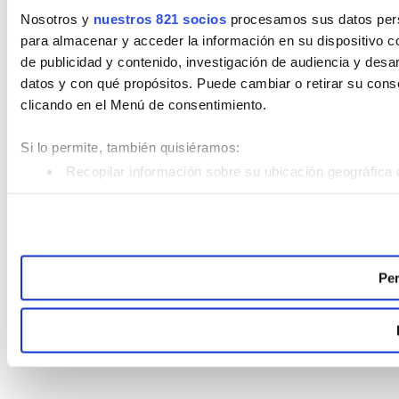
Nosotros y
nuestros 821 socios
procesamos sus datos perso
para almacenar y acceder la información en su dispositivo co
de publicidad y contenido, investigación de audiencia y desar
datos y con qué propósitos. Puede cambiar o retirar su con
clicando en el Menú de consentimiento.
Si lo permite, también quisiéramos:
Recopilar información sobre su ubicación geográfica 
Identificar su dispositivo analizándolo activamente pa
Obtenga más información sobre cómo se procesan sus datos
Puede cambiar o retirar su consentimiento en cualquier mom
Per
Las cookies de este sitio web se usan para personalizar el c
analizar el tráfico. Además, compartimos información sobre 
sociales, publicidad y análisis web, quienes pueden combina
recopilado a partir del uso que haya hecho de sus servicios.