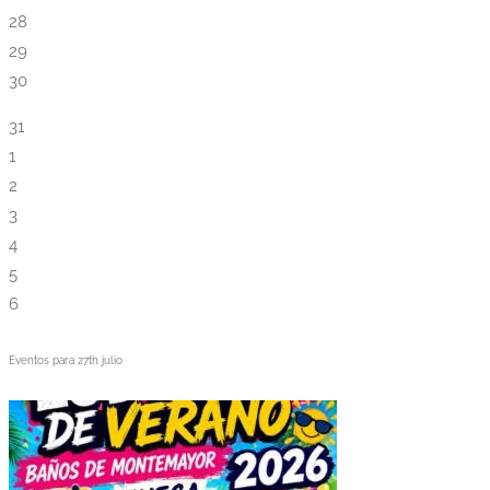
28
29
30
31
1
2
3
4
5
6
Eventos para
27th
julio