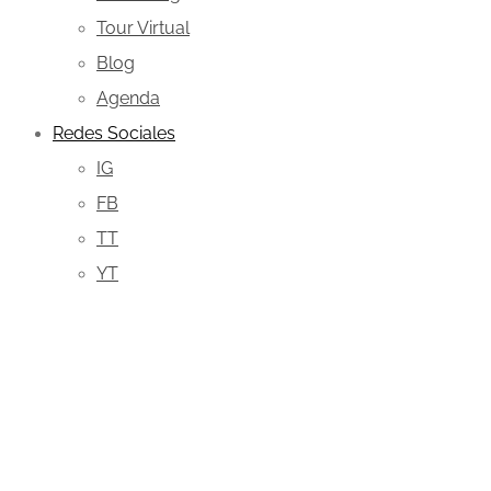
Tour Virtual
Blog
Agenda
Redes Sociales
IG
FB
TT
YT