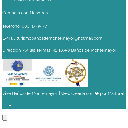
Contacta con Nosotros
Teléfono:
606 37 95 77
E-Mail:
turismobanosdemontemayor@hotmail.com
Dirección:
Av. las Termas, 41, 10750 Baños de Montemayor
Vive Baños de Montemayor || Web creada con ❤️ por
Martural