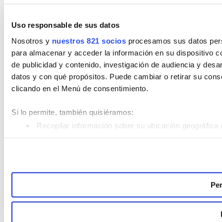
Uso responsable de sus datos
Nosotros y
nuestros 821 socios
procesamos sus datos perso
para almacenar y acceder la información en su dispositivo co
de publicidad y contenido, investigación de audiencia y desar
datos y con qué propósitos. Puede cambiar o retirar su con
clicando en el Menú de consentimiento.
Si lo permite, también quisiéramos:
Recopilar información sobre su ubicación geográfica 
Identificar su dispositivo analizándolo activamente pa
Obtenga más información sobre cómo se procesan sus datos
Puede cambiar o retirar su consentimiento en cualquier mom
Per
Las cookies de este sitio web se usan para personalizar el c
analizar el tráfico. Además, compartimos información sobre 
sociales, publicidad y análisis web, quienes pueden combina