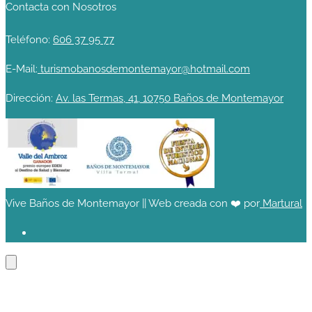
Contacta con Nosotros
Teléfono:
606 37 95 77
E-Mail:
turismobanosdemontemayor@hotmail.com
Dirección:
Av. las Termas, 41, 10750 Baños de Montemayor
Vive Baños de Montemayor || Web creada con ❤️ por
Martural