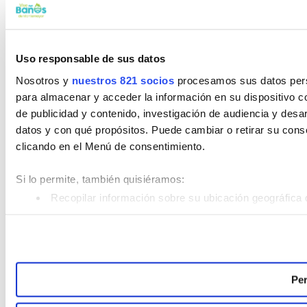
Uso responsable de sus datos
Nosotros y
nuestros 821 socios
procesamos sus datos perso
para almacenar y acceder la información en su dispositivo co
de publicidad y contenido, investigación de audiencia y desar
datos y con qué propósitos. Puede cambiar o retirar su con
clicando en el Menú de consentimiento.
Si lo permite, también quisiéramos:
Recopilar información sobre su ubicación geográfica 
Identificar su dispositivo analizándolo activamente pa
Obtenga más información sobre cómo se procesan sus datos
Puede cambiar o retirar su consentimiento en cualquier mom
Per
Las cookies de este sitio web se usan para personalizar el c
analizar el tráfico. Además, compartimos información sobre 