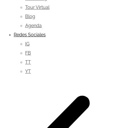
Tour Virtual
Blog
Agenda
Redes Sociales
IG
FB
TT
YT