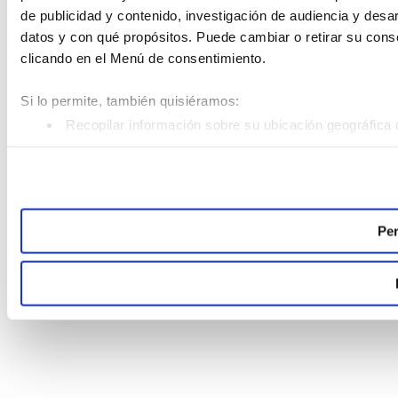
de publicidad y contenido, investigación de audiencia y desar
datos y con qué propósitos. Puede cambiar o retirar su con
clicando en el Menú de consentimiento.
Si lo permite, también quisiéramos:
Recopilar información sobre su ubicación geográfica 
Identificar su dispositivo analizándolo activamente pa
Obtenga más información sobre cómo se procesan sus datos
Puede cambiar o retirar su consentimiento en cualquier mom
Per
Las cookies de este sitio web se usan para personalizar el c
analizar el tráfico. Además, compartimos información sobre 
sociales, publicidad y análisis web, quienes pueden combina
recopilado a partir del uso que haya hecho de sus servicios.