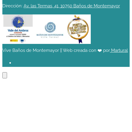
Dirección:
Av. las Termas, 41, 10750 Baños de Montemayor
Vive Baños de Montemayor || Web creada con ❤️ por
Martural