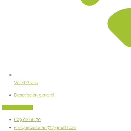
Wi-FI Gratis
Descripción general
Reservar ahora
609 02 66 70
enriquecastelani71@gmail.com