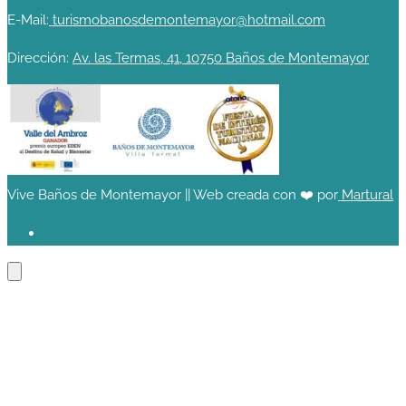
E-Mail:
turismobanosdemontemayor@hotmail.com
Dirección:
Av. las Termas, 41, 10750 Baños de Montemayor
Vive Baños de Montemayor || Web creada con ❤️ por
Martural