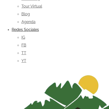
Tour Virtual
Blog
Agenda
Redes Sociales
IG
FB
TT
YT