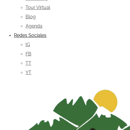
Tour Virtual
Blog
Agenda
Redes Sociales
IG
FB
TT
YT