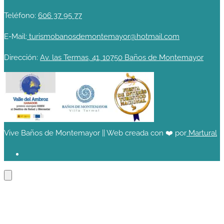
Teléfono:
606 37 95 77
E-Mail:
turismobanosdemontemayor@hotmail.com
Dirección:
Av. las Termas, 41, 10750 Baños de Montemayor
Vive Baños de Montemayor || Web creada con ❤️ por
Martural