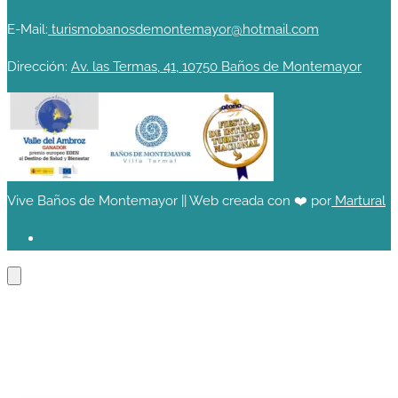
E-Mail:
turismobanosdemontemayor@hotmail.com
Dirección:
Av. las Termas, 41, 10750 Baños de Montemayor
Vive Baños de Montemayor || Web creada con ❤️ por
Martural