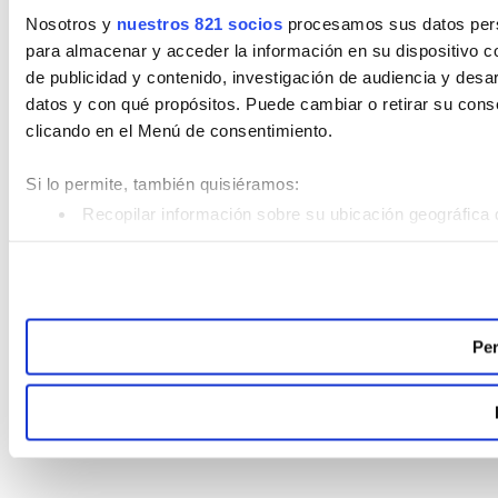
Nosotros y
nuestros 821 socios
procesamos sus datos perso
para almacenar y acceder la información en su dispositivo co
de publicidad y contenido, investigación de audiencia y desar
datos y con qué propósitos. Puede cambiar o retirar su con
clicando en el Menú de consentimiento.
Si lo permite, también quisiéramos:
Recopilar información sobre su ubicación geográfica 
Identificar su dispositivo analizándolo activamente pa
Obtenga más información sobre cómo se procesan sus datos
Puede cambiar o retirar su consentimiento en cualquier mom
Per
Las cookies de este sitio web se usan para personalizar el c
analizar el tráfico. Además, compartimos información sobre 
sociales, publicidad y análisis web, quienes pueden combina
recopilado a partir del uso que haya hecho de sus servicios.