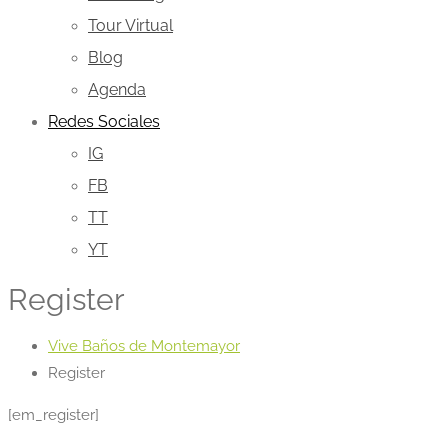
Tour Virtual
Blog
Agenda
Redes Sociales
IG
FB
TT
YT
Register
Vive Baños de Montemayor
Register
[em_register]