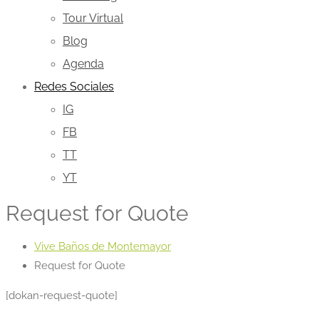
Tour Virtual
Blog
Agenda
Redes Sociales
IG
FB
TT
YT
Request for Quote
Vive Baños de Montemayor
Request for Quote
[dokan-request-quote]