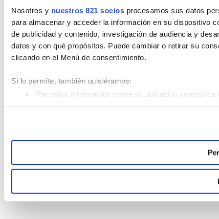
Nosotros y
nuestros 821 socios
procesamos sus datos perso
para almacenar y acceder la información en su dispositivo co
de publicidad y contenido, investigación de audiencia y desar
datos y con qué propósitos. Puede cambiar o retirar su con
clicando en el Menú de consentimiento.
Si lo permite, también quisiéramos:
Recopilar información sobre su ubicación geográfica 
Identificar su dispositivo analizándolo activamente pa
Obtenga más información sobre cómo se procesan sus datos
Puede cambiar o retirar su consentimiento en cualquier mom
Per
Las cookies de este sitio web se usan para personalizar el c
analizar el tráfico. Además, compartimos información sobre 
sociales, publicidad y análisis web, quienes pueden combina
recopilado a partir del uso que haya hecho de sus servicios.