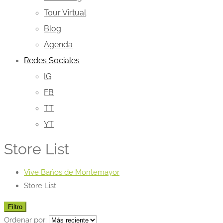
Tour Virtual
Blog
Agenda
Redes Sociales
IG
FB
TT
YT
Store List
Vive Baños de Montemayor
Store List
Filtro
Ordenar por: