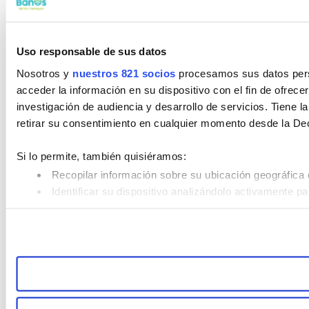
Uso responsable de sus datos
Nosotros y
nuestros 821 socios
procesamos sus datos perso
acceder la información en su dispositivo con el fin de ofrece
investigación de audiencia y desarrollo de servicios. Tiene 
retirar su consentimiento en cualquier momento desde la De
Si lo permite, también quisiéramos:
Recopilar información sobre su ubicación geográfica 
Identificar su dispositivo analizándolo activamente pa
Obtenga más información sobre cómo se procesan sus datos
retirar su consentimiento en cualquier momento en la Declar
Las cookies de este sitio web se usan para personalizar el co
Además, compartimos información sobre el uso que haga del s
pueden combinarla con otra información que les haya proporc