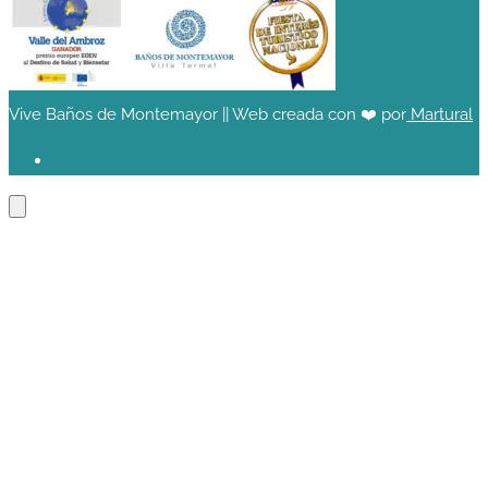
Vive Baños de Montemayor || Web creada con ❤️ por
Martural