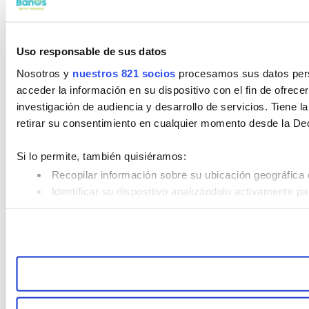
Uso responsable de sus datos
Nosotros y
nuestros 821 socios
procesamos sus datos perso
acceder la información en su dispositivo con el fin de ofrece
investigación de audiencia y desarrollo de servicios. Tiene 
retirar su consentimiento en cualquier momento desde la De
Si lo permite, también quisiéramos:
Recopilar información sobre su ubicación geográfica 
Identificar su dispositivo analizándolo activamente pa
Obtenga más información sobre cómo se procesan sus datos
retirar su consentimiento en cualquier momento en la Declar
Las cookies de este sitio web se usan para personalizar el co
Además, compartimos información sobre el uso que haga del s
pueden combinarla con otra información que les haya proporc