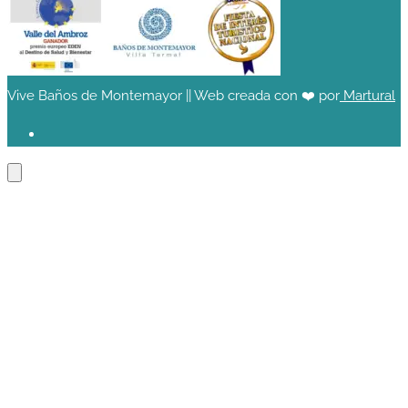
Vive Baños de Montemayor || Web creada con ❤️ por
Martural