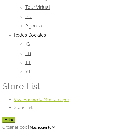
Tour Virtual
Blog
Agenda
Redes Sociales
IG
FB
TT
YT
Store List
Vive Baños de Montemayor
Store List
Filtro
Ordenar por: