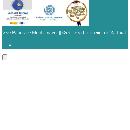
Vive Baños de Montemayor || Web creada con ❤️ por
Martural