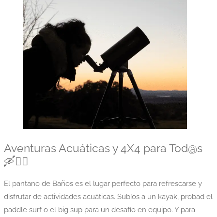
Aventuras Acuáticas y 4X4 para Tod@s
🛶🏄‍♂️
El pantano de Baños es el lugar perfecto para refrescarse y
disfrutar de actividades acuáticas. Subíos a un kayak, probad el
paddle surf o el big sup para un desafío en equipo. Y para