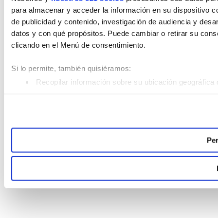
para almacenar y acceder la información en su dispositivo co
de publicidad y contenido, investigación de audiencia y desar
datos y con qué propósitos. Puede cambiar o retirar su con
clicando en el Menú de consentimiento.
Si lo permite, también quisiéramos:
Recopilar información sobre su ubicación geográfica 
Identificar su dispositivo analizándolo activamente pa
Obtenga más información sobre cómo se procesan sus datos
Puede cambiar o retirar su consentimiento en cualquier mom
Per
Las cookies de este sitio web se usan para personalizar el c
analizar el tráfico. Además, compartimos información sobre 
sociales, publicidad y análisis web, quienes pueden combina
recopilado a partir del uso que haya hecho de sus servicios.