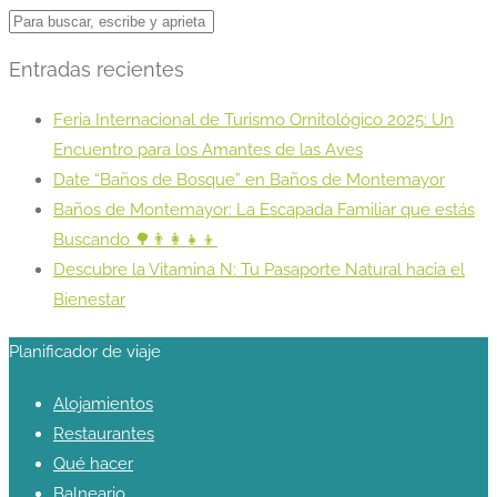
Entradas recientes
Feria Internacional de Turismo Ornitológico 2025: Un
Encuentro para los Amantes de las Aves
Date “Baños de Bosque” en Baños de Montemayor
Baños de Montemayor: La Escapada Familiar que estás
Buscando 🌳👨‍👩‍👧‍👦
Descubre la Vitamina N: Tu Pasaporte Natural hacia el
Bienestar
Planificador de viaje
Alojamientos
Restaurantes
Qué hacer
Balneario