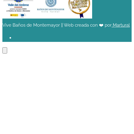
Vive Baños de Montemayor || Web creada con ❤️ por
Martural