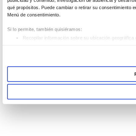
publicidad y contenido, investigación de audiencia y desarrol
qué propósitos. Puede cambiar o retirar su consentimiento e
Menú de consentimiento.
Si lo permite, también quisiéramos:
Recopilar información sobre su ubicación geográfica 
Identificar su dispositivo analizándolo activamente pa
Obtenga más información sobre cómo se procesan sus datos
Puede cambiar o retirar su consentimiento en cualquier mom
Las cookies de este sitio web se usan para personalizar el c
tráfico. Además, compartimos información sobre el uso que h
análisis web, quienes pueden combinarla con otra informació
haya hecho de sus servicios.