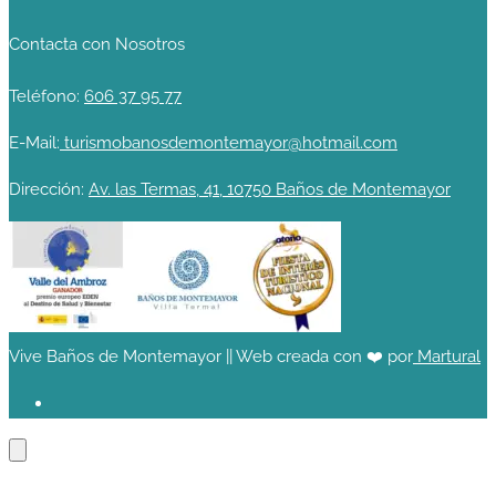
Contacta con Nosotros
Teléfono:
606 37 95 77
E-Mail:
turismobanosdemontemayor@hotmail.com
Dirección:
Av. las Termas, 41, 10750 Baños de Montemayor
Vive Baños de Montemayor || Web creada con ❤️ por
Martural