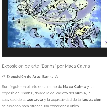
Exposición de arte “Banhs” por Maca Calma
🎨
Exposición de Arte: Banhs
🎨
Sumérgete en el arte de la mano de
Maca Calma
y su
exposición “Banhs”, donde la delicadeza del
sumie
, la
suavidad de la
acuarela
y la expresividad de la
ilustración
se fusionan para ofrecer una experiencia única.