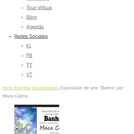
Tour Virtual
Blog
Agenda
Redes Sociales
IG
FB
TT
YT
Inicio
Eventos
Exposiciones
Exposición de arte “Banhs” por
Maca Calma