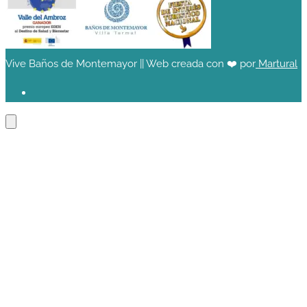
Vive Baños de Montemayor || Web creada con ❤️ por
Martural