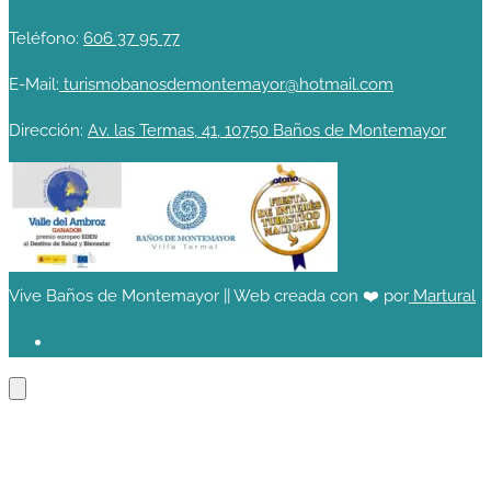
Teléfono:
606 37 95 77
E-Mail:
turismobanosdemontemayor@hotmail.com
Dirección:
Av. las Termas, 41, 10750 Baños de Montemayor
Vive Baños de Montemayor || Web creada con ❤️ por
Martural