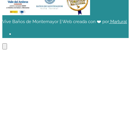
Vive Baños de Montemayor || Web creada con ❤️ por
Martural