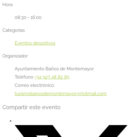
Hora
08:30 - 16:00
Categorías
Eventos deportivos
Organizador
Ayuntamiento Baños de Montemayor
Teléfono
+34 927 48 82 85
Correo electrónico
turismobanosdemontemayor@hotmail.com
Compartir este evento