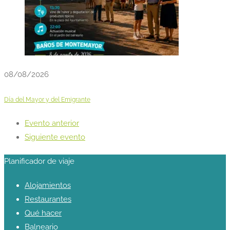
08/08/2026
Día del Mayor y del Emigrante
Evento anterior
Siguiente evento
Planificador de viaje
Alojamientos
Restaurantes
Qué hacer
Balneario