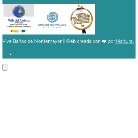
Vive Baños de Montemayor || Web creada con ❤️ por
Martural