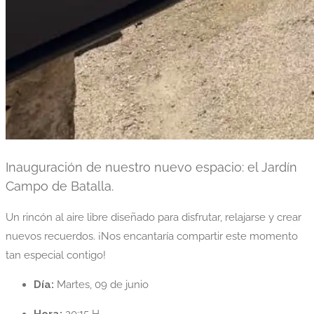
Inauguración de nuestro nuevo espacio: el Jardín
Campo de Batalla.
Un rincón al aire libre diseñado para disfrutar, relajarse y crear
nuevos recuerdos. ¡Nos encantaría compartir este momento
tan especial contigo!
Día:
Martes, 09 de junio