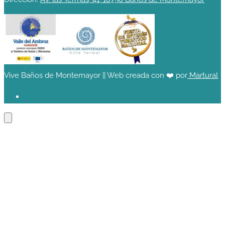
Vive Baños de Montemayor || Web creada con ❤️ por
Martural