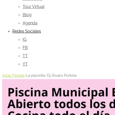
Tour Virtual
Blog
Agenda
Redes Sociales
IG
FB
TT
YT
Inicio
Fiestas
La piscinita: Dj Álvaro Portela