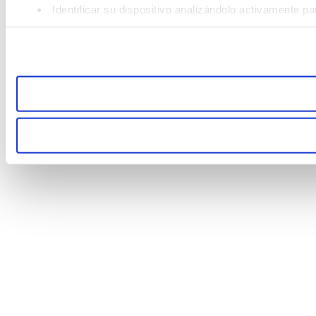
Identificar su dispositivo analizándolo activamente pa
Obtenga más información sobre cómo se procesan sus datos
consentimiento en cualquier momento en la Declaración de 
Las cookies de este sitio web se usan para personalizar el c
compartimos información sobre el uso que haga del sitio web
combinarla con otra información que les haya proporcionado 