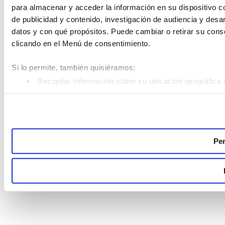
para almacenar y acceder la información en su dispositivo co
de publicidad y contenido, investigación de audiencia y desar
datos y con qué propósitos. Puede cambiar o retirar su con
clicando en el Menú de consentimiento.
Si lo permite, también quisiéramos:
Recopilar información sobre su ubicación geográfica 
Identificar su dispositivo analizándolo activamente pa
Obtenga más información sobre cómo se procesan sus datos
Puede cambiar o retirar su consentimiento en cualquier mom
Per
Las cookies de este sitio web se usan para personalizar el c
analizar el tráfico. Además, compartimos información sobre 
sociales, publicidad y análisis web, quienes pueden combina
recopilado a partir del uso que haya hecho de sus servicios.