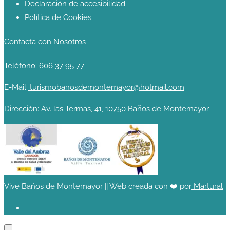
Declaración de accesibilidad
Política de Cookies
Contacta con Nosotros
Teléfono:
606 37 95 77
E-Mail:
turismobanosdemontemayor@hotmail.com
Dirección:
Av. las Termas, 41, 10750 Baños de Montemayor
Vive Baños de Montemayor || Web creada con ❤️ por
Martural