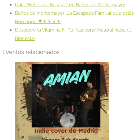
Date “Baños de Bosque” en Baños de Montemayor
Baños de Montemayor: La Escapada Familiar que estás
Buscando 🌳👨‍👩‍👧‍👦
Descubre la Vitamina N: Tu Pasaporte Natural hacia el
Bienestar
Eventos relacionados