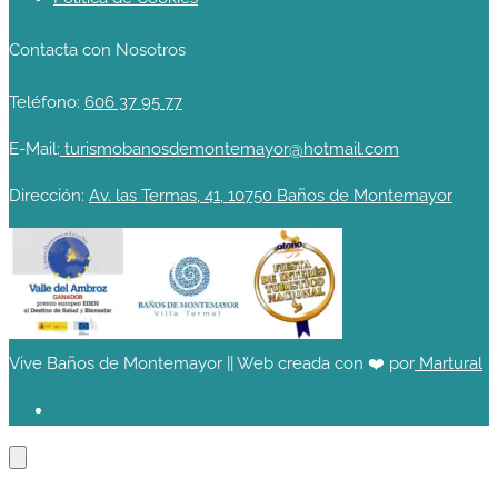
Contacta con Nosotros
Teléfono:
606 37 95 77
E-Mail:
turismobanosdemontemayor@hotmail.com
Dirección:
Av. las Termas, 41, 10750 Baños de Montemayor
Vive Baños de Montemayor || Web creada con ❤️ por
Martural