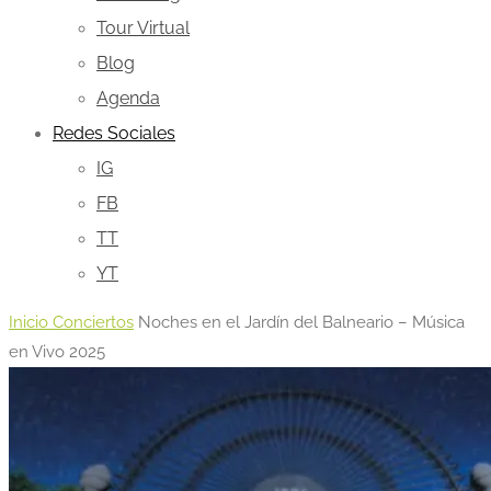
Tour Virtual
Blog
Agenda
Redes Sociales
IG
FB
TT
YT
Inicio
Conciertos
Noches en el Jardín del Balneario – Música
en Vivo 2025