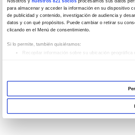
Nosotros y
nuestros 821 socios
procesamos sus datos perso
para almacenar y acceder la información en su dispositivo co
de publicidad y contenido, investigación de audiencia y desar
datos y con qué propósitos. Puede cambiar o retirar su con
clicando en el Menú de consentimiento.
Si lo permite, también quisiéramos:
Recopilar información sobre su ubicación geográfica 
Identificar su dispositivo analizándolo activamente pa
Obtenga más información sobre cómo se procesan sus datos
Puede cambiar o retirar su consentimiento en cualquier mom
Per
Las cookies de este sitio web se usan para personalizar el c
analizar el tráfico. Además, compartimos información sobre 
sociales, publicidad y análisis web, quienes pueden combina
recopilado a partir del uso que haya hecho de sus servicios.