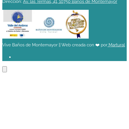
Dirección:
Av. las Termas, 41, 10750 Baños de Montemayor
Vive Baños de Montemayor || Web creada con ❤️ por
Martural