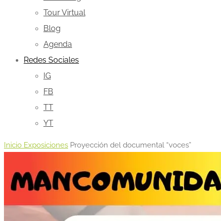
Tour Virtual
Blog
Agenda
Redes Sociales
IG
FB
TT
YT
Inicio
Exposiciones
Proyección del documental “voces”