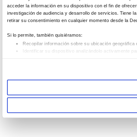
acceder la información en su dispositivo con el fin de ofrece
investigación de audiencia y desarrollo de servicios. Tiene 
retirar su consentimiento en cualquier momento desde la De
Si lo permite, también quisiéramos:
Recopilar información sobre su ubicación geográfica 
Identificar su dispositivo analizándolo activamente pa
Obtenga más información sobre cómo se procesan sus datos
retirar su consentimiento en cualquier momento en la Declar
Las cookies de este sitio web se usan para personalizar el co
Además, compartimos información sobre el uso que haga del s
pueden combinarla con otra información que les haya proporc