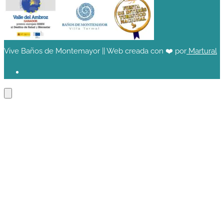
Vive Baños de Montemayor || Web creada con ❤️ por
Martural