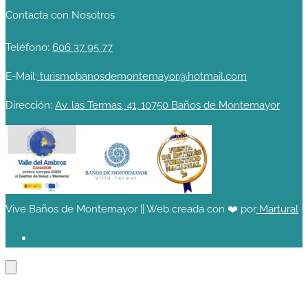
Contacta con Nosotros
Teléfono:
606 37 95 77
E-Mail:
turismobanosdemontemayor@hotmail.com
Dirección:
Av. las Termas, 41, 10750 Baños de Montemayor
Vive Baños de Montemayor || Web creada con ❤️ por
Martural