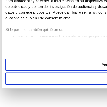
para almacenar y acceder la información en su dispositivo co
de publicidad y contenido, investigación de audiencia y desar
datos y con qué propósitos. Puede cambiar o retirar su con
clicando en el Menú de consentimiento.
Si lo permite, también quisiéramos:
Recopilar información sobre su ubicación geográfica 
Identificar su dispositivo analizándolo activamente pa
Obtenga más información sobre cómo se procesan sus datos
Puede cambiar o retirar su consentimiento en cualquier mom
Per
Las cookies de este sitio web se usan para personalizar el c
analizar el tráfico. Además, compartimos información sobre 
sociales, publicidad y análisis web, quienes pueden combina
recopilado a partir del uso que haya hecho de sus servicios.