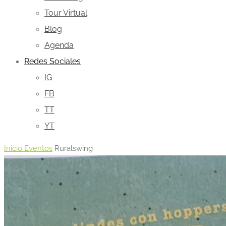
Tour Virtual
Blog
Agenda
Redes Sociales
IG
FB
TT
YT
Inicio
Eventos
Ruralswing