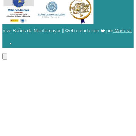
Vive Baños de Montemayor || Web creada con ❤️ por
Martural