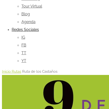
Tour Virtual
Blog
Agenda
Redes Sociales
IG
FB
TT
YT
Inicio
Rutas
Ruta de los Castaños