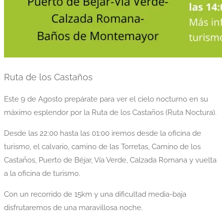
Ruta de los Castaños
Este 9 de Agosto prepárate para ver el cielo nocturno en su
máximo esplendor por la Ruta de los Castaños (Ruta Noctura).
Desde las 22:00 hasta las 01:00 iremos desde la oficina de
turismo, el calvario, camino de las Torretas, Camino de los
Castaños, Puerto de Béjar, Vía Verde, Calzada Romana y vuelta
a la oficina de turismo.
Con un recorrido de 15km y una dificultad media-baja
disfrutaremos de una maravillosa noche.