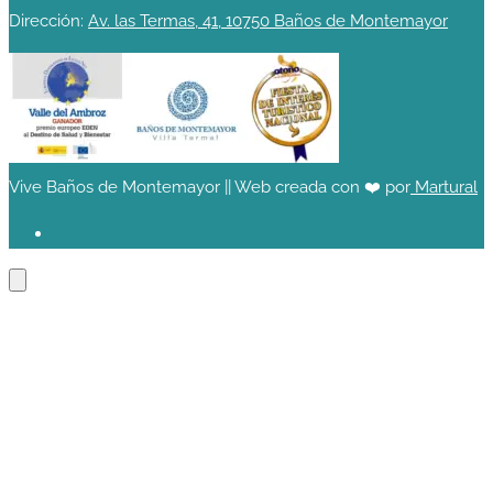
Dirección:
Av. las Termas, 41, 10750 Baños de Montemayor
Vive Baños de Montemayor || Web creada con ❤️ por
Martural