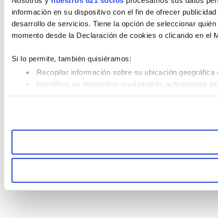
Nosotros y
nuestros 821 socios
procesamos sus datos perso
información en su dispositivo con el fin de ofrecer publicida
desarrollo de servicios. Tiene la opción de seleccionar quié
momento desde la Declaración de cookies o clicando en el 
Si lo permite, también quisiéramos:
Recopilar información sobre su ubicación geográfica 
Identificar su dispositivo analizándolo activamente pa
Obtenga más información sobre cómo se procesan sus datos
consentimiento en cualquier momento en la Declaración de 
Las cookies de este sitio web se usan para personalizar el c
compartimos información sobre el uso que haga del sitio web
combinarla con otra información que les haya proporcionado 