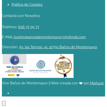
Política de Cookies
Contacta con Nosotros
Teléfono:
606 37 95 77
E-Mail:
turismobanosdemontemayor@hotmail.com
Dirección:
Av. las Termas, 41, 10750 Baños de Montemayor
Vive Baños de Montemayor || Web creada con ❤️ por
Martural