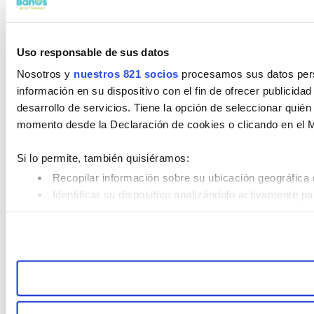
Uso responsable de sus datos
Nosotros y
nuestros 821 socios
procesamos sus datos perso
información en su dispositivo con el fin de ofrecer publicida
desarrollo de servicios. Tiene la opción de seleccionar quié
momento desde la Declaración de cookies o clicando en el 
Si lo permite, también quisiéramos:
Recopilar información sobre su ubicación geográfica 
Identificar su dispositivo analizándolo activamente pa
Obtenga más información sobre cómo se procesan sus datos
consentimiento en cualquier momento en la Declaración de 
Las cookies de este sitio web se usan para personalizar el c
compartimos información sobre el uso que haga del sitio web
combinarla con otra información que les haya proporcionado 