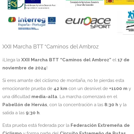
XXII Marcha BTT “Caminos del Ambroz
¡Llega la
XXII Marcha BTT “Caminos del Ambroz”
el
17 de
noviembre de 2024
!
Si eres amante del ciclismo de montaña, no te pierdas esta
emocionante prueba de
42 km
con un desnivel de
+1100 m
y
una dificultad
media-alta
. La marcha comenzará en el
Pabellón de Hervás
, con la concentración a las
8:30 h
y la
salida a las
9:30 h
.
Esta prueba está federada por la
Federación Extremeña de
Ciclismo
y forma parte del
Circuito Extremeño de Rutas