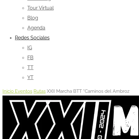
Tour Virtual
Blog
Agenda
Redes Sociales
IG
FB
TT
YT
Inicio
Eventos
Rutas
XXII Marcha BTT “Caminos del Ambroz