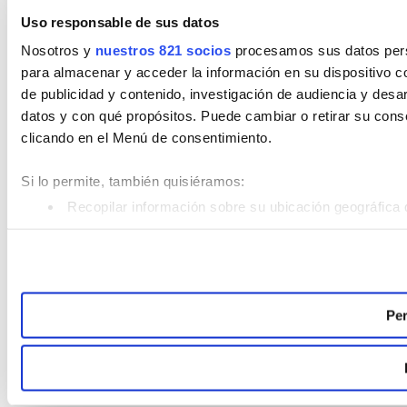
Uso responsable de sus datos
Nosotros y
nuestros 821 socios
procesamos sus datos perso
para almacenar y acceder la información en su dispositivo co
de publicidad y contenido, investigación de audiencia y desar
datos y con qué propósitos. Puede cambiar o retirar su con
clicando en el Menú de consentimiento.
Si lo permite, también quisiéramos:
Recopilar información sobre su ubicación geográfica 
Identificar su dispositivo analizándolo activamente pa
Obtenga más información sobre cómo se procesan sus datos
Puede cambiar o retirar su consentimiento en cualquier mom
Per
Las cookies de este sitio web se usan para personalizar el c
analizar el tráfico. Además, compartimos información sobre 
sociales, publicidad y análisis web, quienes pueden combina
recopilado a partir del uso que haya hecho de sus servicios.