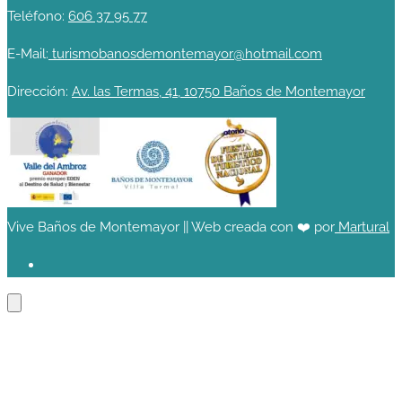
Teléfono:
606 37 95 77
E-Mail:
turismobanosdemontemayor@hotmail.com
Dirección:
Av. las Termas, 41, 10750 Baños de Montemayor
Vive Baños de Montemayor || Web creada con ❤️ por
Martural