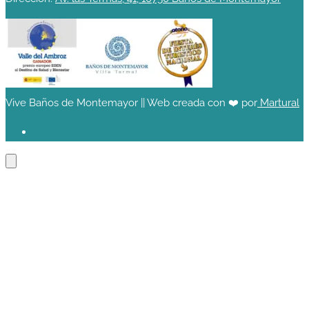
Vive Baños de Montemayor || Web creada con ❤️ por
Martural