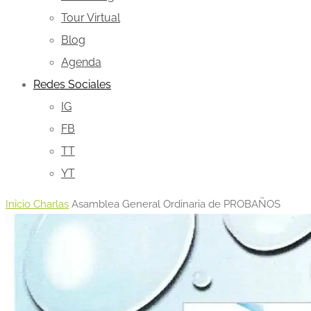
Tour Virtual
Blog
Agenda
Redes Sociales
IG
FB
TT
YT
Inicio
Charlas
Asamblea General Ordinaria de PROBAÑOS