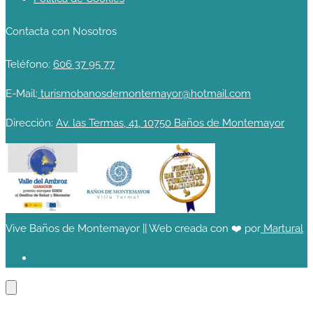
Contacta con Nosotros
Teléfono:
606 37 95 77
E-Mail:
turismobanosdemontemayor@hotmail.com
Dirección:
Av. las Termas, 41, 10750 Baños de Montemayor
Vive Baños de Montemayor || Web creada con ❤️ por
Martural