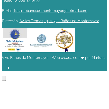
Teléfono:
606 37 95 77
E-Mail:
turismobanosdemontemayor@hotmail.com
Dirección:
Av. las Termas, 41, 10750 Baños de Montemayor
Vive Baños de Montemayor || Web creada con ❤️ por
Martural