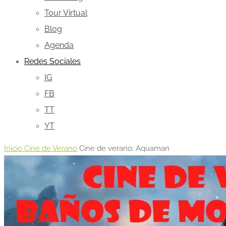
Tour Virtual
Blog
Agenda
Redes Sociales
IG
FB
TT
YT
Inicio
Cine de Verano
Cine de verano: Aquaman