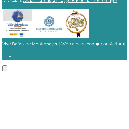
Dirección:
Av. las Termas, 41, 10750 Baños de Montemayor
Vive Baños de Montemayor || Web creada con ❤️ por
Martural