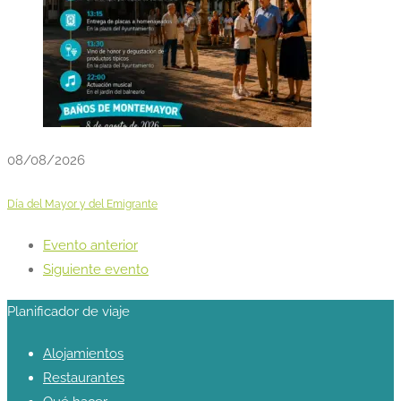
08/08/2026
Día del Mayor y del Emigrante
Evento anterior
Siguiente evento
Planificador de viaje
Alojamientos
Restaurantes