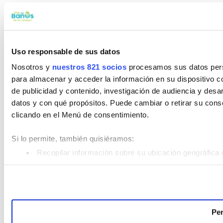
Uso responsable de sus datos
Nosotros y
nuestros 821 socios
procesamos sus datos perso
para almacenar y acceder la información en su dispositivo co
de publicidad y contenido, investigación de audiencia y desar
datos y con qué propósitos. Puede cambiar o retirar su con
clicando en el Menú de consentimiento.
Si lo permite, también quisiéramos:
Recopilar información sobre su ubicación geográfica 
Identificar su dispositivo analizándolo activamente pa
Obtenga más información sobre cómo se procesan sus datos
Puede cambiar o retirar su consentimiento en cualquier mom
Per
Las cookies de este sitio web se usan para personalizar el c