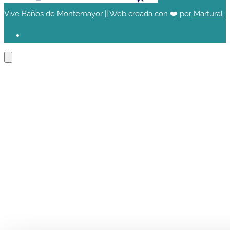
Vive Baños de Montemayor || Web creada con ❤️ por
Martural