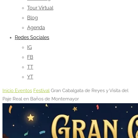
Tour Virtual
Blog
Agenda
Redes Sociales
IG
FB
TT
YT
Inicio
Eventos
Festival
Gran Cabalgata de Reyes y Visita del
Paje Real en Baños de Montemayor