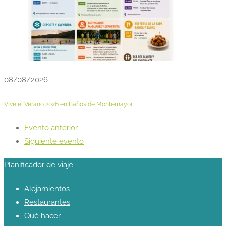
08/08/2026
Vive el Verano 2026 en Baños de Montemayor
Evento anterior
Siguiente evento
Planificador de viaje
Alojamientos
Restaurantes
Qué hacer