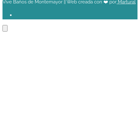
Vive Baños de Montemayor || Web creada con ❤️ por
Martural