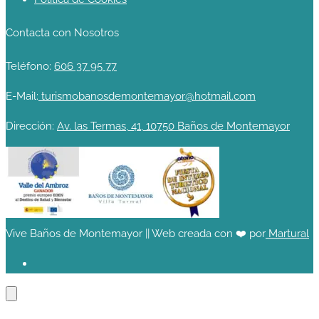
Contacta con Nosotros
Teléfono:
606 37 95 77
E-Mail:
turismobanosdemontemayor@hotmail.com
Dirección:
Av. las Termas, 41, 10750 Baños de Montemayor
Vive Baños de Montemayor || Web creada con ❤️ por
Martural