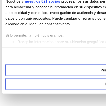
Nosotros y
nuestros 821 socios
procesamos sus datos perso
para almacenar y acceder la información en su dispositivo co
de publicidad y contenido, investigación de audiencia y desar
datos y con qué propósitos. Puede cambiar o retirar su con
clicando en el Menú de consentimiento.
Si lo permite, también quisiéramos:
Recopilar información sobre su ubicación geográfica 
Identificar su dispositivo analizándolo activamente pa
Obtenga más información sobre cómo se procesan sus datos
Puede cambiar o retirar su consentimiento en cualquier mom
Per
Las cookies de este sitio web se usan para personalizar el c
analizar el tráfico. Además, compartimos información sobre 
sociales, publicidad y análisis web, quienes pueden combina
recopilado a partir del uso que haya hecho de sus servicios.