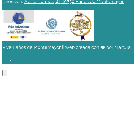
Dirección:
Av. las Termas, 41, 10750 Baños de Montemayor
Vive Baños de Montemayor || Web creada con ❤️ por
Martural