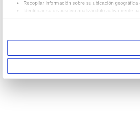
Recopilar información sobre su ubicación geográfica 
Identificar su dispositivo analizándolo activamente pa
Obtenga más información sobre cómo se procesan sus datos
consentimiento en cualquier momento en la Declaración de 
Las cookies de este sitio web se usan para personalizar el c
compartimos información sobre el uso que haga del sitio web
combinarla con otra información que les haya proporcionado 