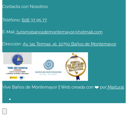
Contacta con Nosotros
Teléfono:
606 37 95 77
E-Mail:
turismobanosdemontemayor@hotmail.com
Dirección:
Av. las Termas, 41, 10750 Baños de Montemayor
Vive Baños de Montemayor || Web creada con ❤️ por
Martural