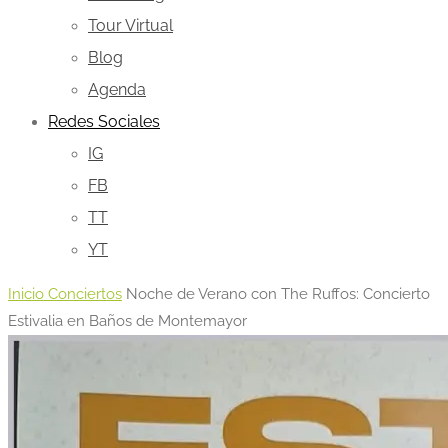
Tour Virtual
Blog
Agenda
Redes Sociales
IG
FB
TT
YT
Inicio
Conciertos
Noche de Verano con The Ruffos: Concierto
Estivalia en Baños de Montemayor