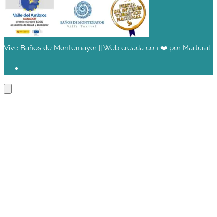
Vive Baños de Montemayor || Web creada con ❤️ por
Martural