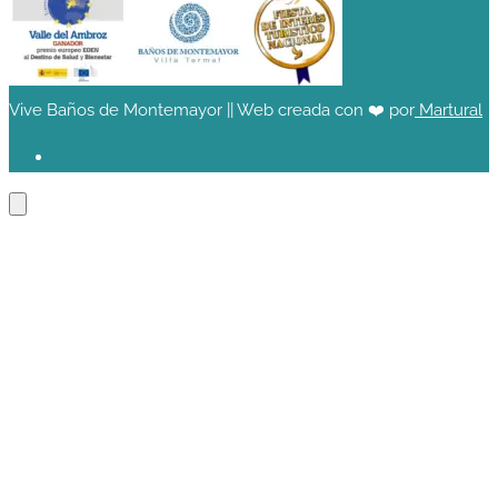
Vive Baños de Montemayor || Web creada con ❤️ por
Martural