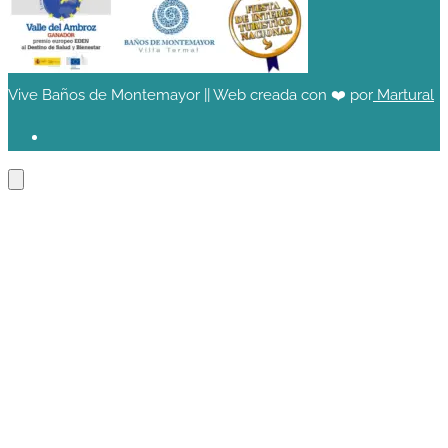
Vive Baños de Montemayor || Web creada con ❤️ por
Martural